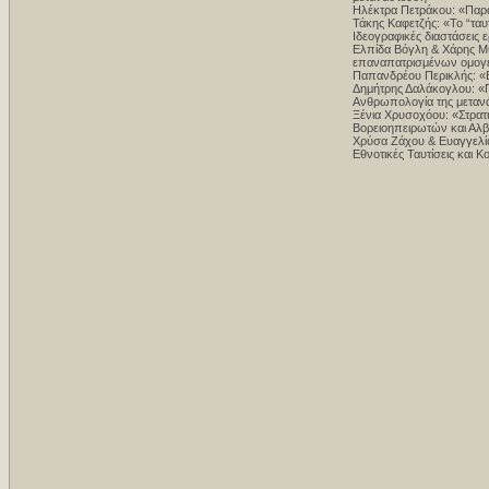
Ηλέκτρα Πετράκου: «Παρ
Τάκης Καφετζής: «Το “ταυ
Ιδεογραφικές διαστάσεις 
Ελπίδα Βόγλη & Χάρης Μυλ
επαναπατρισμένων ομογ
Παπανδρέου Περικλής: «Β
Δημήτρης Δαλάκογλου: «Π
Ανθρωπολογία της μετανά
Ξένια Χρυσοχόου: «Στρατ
Βορειοηπειρωτών και Αλ
Χρύσα Ζάχου & Ευαγγελία
Εθνοτικές Ταυτίσεις και Κ