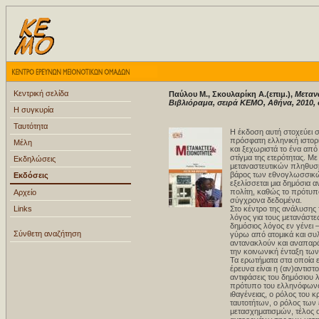
Κεντρική σελίδα
Παύλου Μ., Σκουλαρίκη Α.(επιμ.),
Μετανά
Βιβλιόραμα, σειρά ΚΕΜΟ, Αθήνα, 2010, 
Η συγκυρία
Ταυτότητα
Η έκδοση αυτή στοχεύει 
πρόσφατη ελληνική ιστορ
Μέλη
και ξεχωριστά το ένα από
στίγμα της ετερότητας. Μ
Εκδηλώσεις
μεταναστευτικών πληθυσμώ
βάρος των εθνογλωσσικώ
Εκδόσεις
εξελίσσεται μια δημόσια α
πολίτη, καθώς το πρότυπο
Αρχείο
σύγχρονα δεδομένα.
Links
Στο κέντρο της ανάλυσης 
λόγος για τους μετανάστες
δημόσιος λόγος εν γένει 
Σύνθετη αναζήτηση
γύρω από ατομικά και συλλ
αντανακλούν και αναπαράγ
την κοινωνική ένταξη τω
Τα ερωτήματα στα οποία ε
έρευνα είναι η (αν)αντιστ
αντιφάσεις του δημόσιου 
πρότυπο του ελληνόφωνου
ιθαγένειας, ο ρόλος του 
ταυτοτήτων, ο ρόλος τω
μετασχηματισμών, τέλος ο