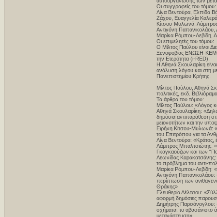
αυτοοργάνωσης των μεταν
Οι συγγραφείς του τόμου:
Λίνα Βεντούρα, Ελπίδα Β
Ζάχου, Ευαγγελία Καλερά
Κίτσου-Μυλωνά, Λάμπρος
Αντιγόνη Παπανικολάου,
Μαρίκα Ρόμπου-Λεβίδη, 
Οι επιμελητές του τόμου:
Ο Μίλτος Παύλου είναι Δι
Ξενοφοβίας ΕΝΩΣΗ-ΚΕΜΟ/i-
την Ετερότητα (i-RED).
Η Αθηνά Σκουλαρίκη είναι
ανάλυση λόγου και στη με
Πανεπιστημίου Κρήτης.
Μίλτος Παύλου, Αθηνά Σκο
πολιτικές, εκδ. Βιβλιόραμ
Τα άρθρα του τόμου:
Μίλτος Παύλου: «Λόγος κα
Αθηνά Σκουλαρίκη: «Δηλώ
δημόσια αντιπαράθεση στ
μειονοτήτων και την υπο
Ειρήνη Κίτσου-Μυλωνά: «Ο
του Επιτρόπου για τα Αν
Λίνα Βεντούρα: «Κράτος, 
Λάμπρος Μπαλτσιώτης: «
Γκαγκαούζων και των “Πο
Λεωνίδας Καρακατσάνης: «
το πρόβλημα του αντι-πολ
Μαρίκα Ρόμπου-Λεβίδη: 
Αντιγόνη Παπανικολάου: «
περίπτωση των ανιθαγεν
Θράκης»
Ελευθερία Δέλτσου: «Σύλλο
αφορμή δημόσιες παρουσ
Δημήτρης Παρσάνογλου: «
σχήματα: το αβασάνιστο ά
μετανάστευση»