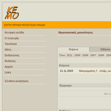
Κεντρική σελίδα
Θρησκευτικές μειονότητες
Η συγκυρία
Ταυτότητα
Κείμενα
Ειδήσεις
Μέλη
Εκδηλώσεις
Όλα
2011
2009
2008
2007
2006
200
Εκδόσεις
Κείμενα
Αρχείο
21.11.2003
Μαυρομμάτης Γ.,
Iσλάμ, μο
Links
Σύνθετη αναζήτηση
Έγγραφα
Δεν υ