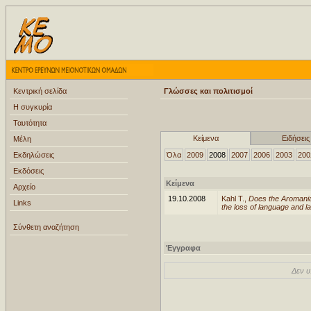
Κεντρική σελίδα
Γλώσσες και πολιτισμοί
Η συγκυρία
Ταυτότητα
Κείμενα
Ειδήσεις
Μέλη
Εκδηλώσεις
Όλα
2009
2008
2007
2006
2003
200
Εκδόσεις
Κείμενα
Αρχείο
19.10.2008
Kahl T.,
Does the Aromania
Links
the loss of language and 
Σύνθετη αναζήτηση
Έγγραφα
Δεν υ